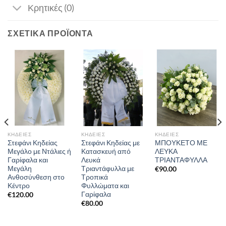
Κρητικές (0)
ΣΧΕΤΙΚΆ ΠΡΟΪΌΝΤΑ
ΚΗΔΕΊΕΣ
ΚΗΔΕΊΕΣ
ΚΗΔΕΊΕΣ
Στεφάνι Κηδείας
Στεφάνι Κηδείας με
ΜΠΟΥΚΕΤΟ ΜΕ
Μεγάλο με Ντάλιες ή
Κατασκευή από
ΛΕΥΚΑ
Γαρίφαλα και
Λευκά
ΤΡΙΑΝΤΑΦΥΛΛΑ
Μεγάλη
Τριαντάφυλλα με
€
90.00
Ανθοσύνθεση στο
Τροπικά
Κέντρο
Φυλλώματα και
Γαρίφαλα
€
120.00
€
80.00