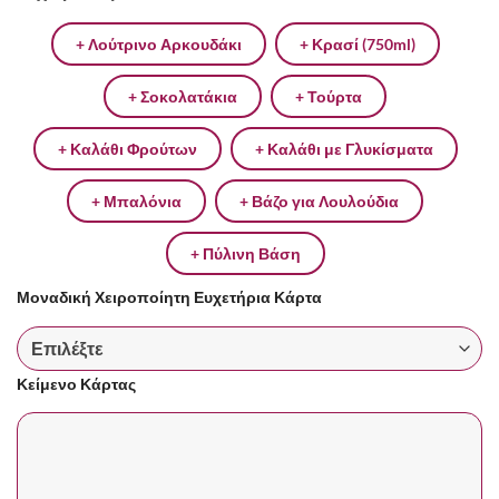
+ Λούτρινο Αρκουδάκι
+ Κρασί (750ml)
+ Σοκολατάκια
+ Τούρτα
+ Καλάθι Φρούτων
+ Καλάθι με Γλυκίσματα
+ Μπαλόνια
+ Βάζο για Λουλούδια
+ Πύλινη Βάση
Μοναδική Χειροποίητη Ευχετήρια Κάρτα
Κείμενο Κάρτας