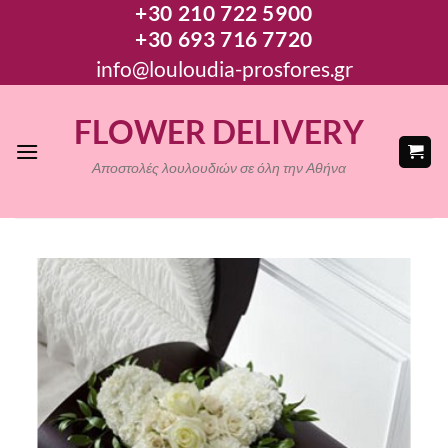
+30 210 722 5900
Μετάβαση
+30 693 716 7720
στο
περιεχόμενο
info@louloudia-prosfores.gr
FLOWER DELIVERY
Αποστολές λουλουδιών σε όλη την Αθήνα