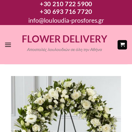
+30 210 722 5900
Μετάβαση
+30 693 716 7720
στο
περιεχόμενο
info@louloudia-prosfores.gr
FLOWER DELIVERY
Αποστολές λουλουδιών σε όλη την Αθήνα