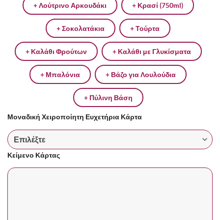
+ Λούτρινο Αρκουδάκι
+ Κρασί (750ml)
+ Σοκολατάκια
+ Τούρτα
+ Καλάθι Φρούτων
+ Καλάθι με Γλυκίσματα
+ Μπαλόνια
+ Βάζο για Λουλούδια
+ Πύλινη Βάση
Μοναδική Χειροποίητη Ευχετήρια Κάρτα
Κείμενο Κάρτας