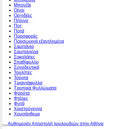
Μπονζάι
Οίνοι
Ορχιδέες
Πήλινο
Ποτ
Ποτά
Προσφορές
Προσωρινά εξαντλημένα
Σαμπάνια
Σαμπανιέρα
Σοκολάτες
Σπαθίφυλλο
Συνοδευτικά
Τουλίπες
Τούρτα
Τριαντάφυλλα
Τροπικά Φυλλώματα
Φρούτα
Φτέρες
Φυτά
Χριστούγεννα
Χρυσάνθεμα
Αυθημερόν Αποστολή λουλουδιών στην Αθήνα