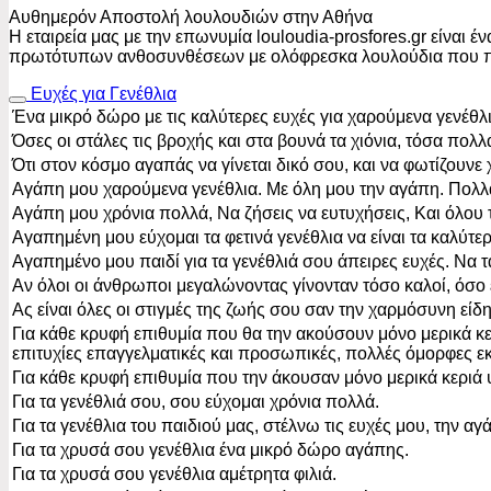
Αυθημερόν Αποστολή λουλουδιών στην Αθήνα
Η εταιρεία μας με την επωνυμία louloudia-prosfores.gr είναι 
πρωτότυπων ανθοσυνθέσεων με ολόφρεσκα λουλούδια που π
Ευχές για Γενέθλια
Ένα μικρό δώρο με τις καλύτερες ευχές για χαρούμενα γενέθλι
Όσες οι στάλες τις βροχής και στα βουνά τα χιόνια, τόσα πολ
Ότι στον κόσμο αγαπάς να γίνεται δικό σου, και να φωτίζουν
Αγάπη μου χαρούμενα γενέθλια. Με όλη μου την αγάπη. Πολλά
Αγάπη μου χρόνια πολλά, Να ζήσεις να ευτυχήσεις, Και όλου 
Αγαπημένη μου εύχομαι τα φετινά γενέθλια να είναι τα καλύτερα
Αγαπημένο μου παιδί για τα γενέθλιά σου άπειρες ευχές. Να τ
Αν όλοι οι άνθρωποι μεγαλώνοντας γίνονταν τόσο καλοί, όσο εσ
Ας είναι όλες οι στιγμές της ζωής σου σαν την χαρμόσυνη είδ
Για κάθε κρυφή επιθυμία που θα την ακούσουν μόνο μερικά κε
επιτυχίες επαγγελματικές και προσωπικές, πολλές όμορφες εκπ
Για κάθε κρυφή επιθυμία που την άκουσαν μόνο μερικά κεριά υ
Για τα γενέθλιά σου, σου εύχομαι χρόνια πολλά.
Για τα γενέθλια του παιδιού μας, στέλνω τις ευχές μου, την αγ
Για τα χρυσά σου γενέθλια ένα μικρό δώρο αγάπης.
Για τα χρυσά σου γενέθλια αμέτρητα φιλιά.