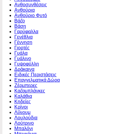
Ανθοσυνθέσεις
Ανθούρια
Ανθούριο Φυτό
Βάζο
Βάση
Γαρύφαλλα
Γενέθλια
Γέννηση
Γιορτές
Γυάλα
Γυάλινο
Γυψοφύλλη
Δράκαινα
Ειδικές Περιστάσεις
Επαγγελματικά Δώρα
Ζέρμπερες
Καζαμπλάνκες
Καλάθια
Κηδείες
Κρίνοι
Λίλιουμ
Λουλούδια
Λούτρινο
Μπαλόνι
Μπιγκόνια