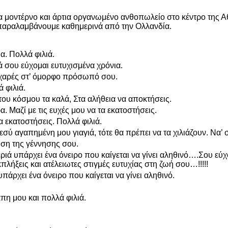
ένα μοντέρνο και άρτια οργανωμένο ανθοπωλείο στο κέντρο της Α
αραλαμβάνουμε καθημερινά από την Ολλανδία.
α. Πολλά φιλιά.
λά σου εύχομαι ευτυχισμένα χρόνια.
ε χαρές στ’ όμορφο πρόσωπό σου.
 φιλιά.
του κόσμου τα καλά, Στα αλήθεια να αποκτήσεις.
. Μαζί με τις ευχές μου να τα εκατοστήσεις.
α εκατοστήσεις. Πολλά φιλιά.
ύ αγαπημένη μου γιαγιά, τότε θα πρέπει να τα χιλιάζουν. Να’ σα
ηση της γέννησης σου.
ριά υπάρχει ένα όνειρο που καίγεται να γίνει αληθινό….Σου εύχ
λήξεις και ατέλειωτες στιγμές ευτυχίας στη ζωή σου…!!!!!
πάρχει ένα όνειρο που καίγεται να γίνει αληθινό.
άπη μου και πολλά φιλιά.