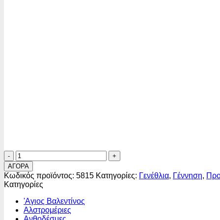
Τριαντάφυλλα
και
ΑΓΟΡΑ
Ζέρμπερες
Κωδικός προϊόντος:
5815
Κατηγορίες:
Γενέθλια
,
Γέννηση
,
Προ
ποσότητα
Κατηγορίες
'Αγιος Βαλεντίνος
Αλστρομέριες
Ανθοδέσμες