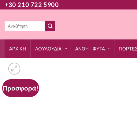
Μετάβαση
+30 210 722 5900
στο
περιεχόμενο
Αναζήτηση
για:
ΑΡΧΙΚΗ
ΛΟΥΛΟΥΔΙΑ
ΑΝΘΗ - ΦΥΤΑ
ΓΙΟΡΤΕ
Προσφορά!