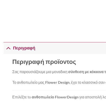
Περιγραφή
Περιγραφή προϊοντος
Σας παρουσιάζουμε μια μοναδικη
σύνθεση με κόκκινα 
Το ανθοπωλείο μας
Flower Design
, έχει το κλασσικό σα
Επιλέξτε τo
ανθοπωλείο FlowerDesign
για αποστολή λο