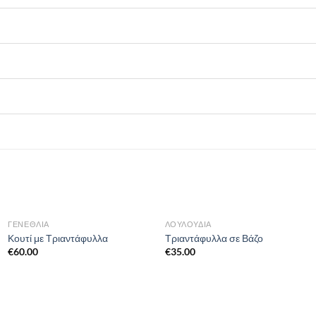
ΓΕΝΈΘΛΙΑ
ΛΟΥΛΟΎΔΙΑ
Κουτί με Τριαντάφυλλα
Τριαντάφυλλα σε Βάζο
€
60.00
€
35.00
α