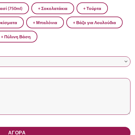
ασί (750ml)
+ Σοκολατάκια
+ Τούρτα
υκίσματα
+ Μπαλόνια
+ Βάζο για Λουλούδια
+ Πύλινη Βάση
ητα
ΑΓΟΡΑ