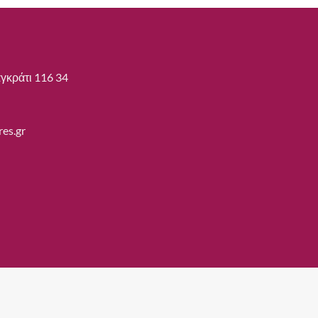
γκράτι 116 34
es.gr