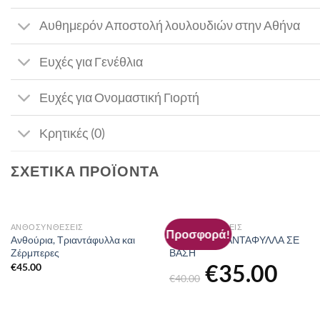
Αυθημερόν Αποστολή λουλουδιών στην Αθήνα
Ευχές για Γενέθλια
Ευχές για Ονομαστική Γιορτή
Κρητικές (0)
ΣΧΕΤΙΚΆ ΠΡΟΪΌΝΤΑ
ΑΝΘΟΣΥΝΘΈΣΕΙΣ
ΑΝΘΟΣΥΝΘΈΣΕΙΣ
Προσφορά!
Ανθούρια, Τριαντάφυλλα και
ΚΙΤΡΙΝΑ ΤΡΙΑΝΤΑΦΥΛΛΑ ΣΕ
Ζέρμπερες
ΒΑΣΗ
€
35.00
Original
Η
€
45.00
price
τρέχουσ
€
40.00
was:
τιμή
€40.00.
είναι:
€35.00.