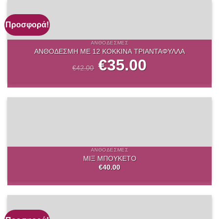
Προσφορά!
ΑΝΘΟΔΈΣΜΕΣ
ΑΝΘΟΔΕΣΜΗ ΜΕ 12 ΚΟΚΚΙΝΑ ΤΡΙΑΝΤΑΦΥΛΛΑ
Original
€
35.00
Η
price
τρέχουσα
€
42.00
was:
τιμή
€42.00.
είναι:
€35.00.
ΑΝΘΟΔΈΣΜΕΣ
ΜΙΞ ΜΠΟΥΚΕΤΟ
€
40.00