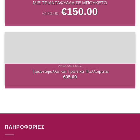
ΜΙΞ ΤΡΙΑΝΤΑΦΥΛΛΑ ΣΕ ΜΠΟΥΚΕΤΟ
Original
€
150.00
Η
price
τρέχουσα
€
170.00
was:
τιμή
€170.00.
είναι:
€150.00.
ΑΝΘΟΔΈΣΜΕΣ
Τριαντάφυλλα και Τροπικά Φυλλώματα
€
35.00
ΠΛΗΡΟΦΟΡΙΕΣ