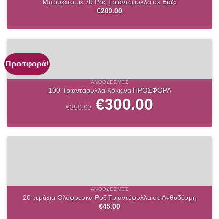
Μπουκέτο με 70 Ροζ Τριαντάφυλλα σε Βάζο
€
200.00
Προσφορά!
ΑΝΘΟΔΈΣΜΕΣ
100 Τριαντάφυλλα Κόκκινα ΠΡΟΣΦΟΡΑ
Original
€
300.00
Η
price
τρέχουσα
€
350.00
was:
τιμή
€350.00.
είναι:
€300.00.
ΑΝΘΟΔΈΣΜΕΣ
20 τεμάχια Ολόφρεσκα Ροζ Τριαντάφυλλα σε Ανθοδέσμη
€
45.00