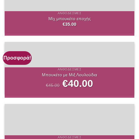
ΑΝΘΟΔΈΣΜΕΣ
Μίχ μπουκέτο εποχής
€
35.00
Προσφορά!
ΑΝΘΟΔΈΣΜΕΣ
Μπουκέτο με Μιξ Λουλούδια
Original
€
40.00
Η
price
τρέχουσα
€
45.00
was:
τιμή
€45.00.
είναι:
€40.00.
ΑΝΘΟΔΈΣΜΕΣ