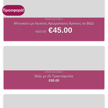
Προσφορά!
ΑΝΘΟΔΈΣΜΕΣ
Mπουκέτο με Λευκούς Αρωματικούς Κρίνους σε Βάζο
Original
€
45.00
Η
price
τρέχουσα
€
50.00
was:
τιμή
€50.00.
είναι:
€45.00.
ΑΝΘΟΔΈΣΜΕΣ
Βάζο με 25 Τριαντάφυλλα
€
90.00