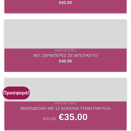
€
60.00
ΑΝΘΟΔΈΣΜΕΣ
ΜΙΞ ΖΕΡΜΠΕΡΕΣ ΣΕ ΜΠΟΥΚΕΤΟ
€
40.00
Προσφορά!
ΑΝΘΟΔΈΣΜΕΣ
ΑΝΘΟΔΕΣΜΗ ΜΕ 12 ΚΟΚΚΙΝΑ ΤΡΙΑΝΤΑΦΥΛΛΑ
Original
€
35.00
Η
price
τρέχουσα
€
42.00
was:
τιμή
€42.00.
είναι:
€35.00.