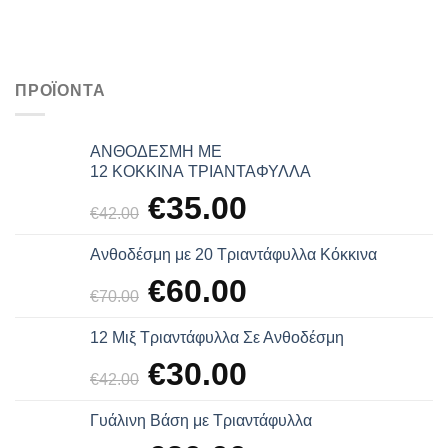
ΠΡΟΪΌΝΤΑ
ΑΝΘΟΔΕΣΜΗ ΜΕ
12 ΚΟΚΚΙΝΑ ΤΡΙΑΝΤΑΦΥΛΛΑ
Original
Η
€
35.00
€
42.00
price
τρέχουσα
was:
τιμή
Ανθοδέσμη με 20 Τριαντάφυλλα Κόκκινα
€42.00.
είναι:
Original
Η
€35.00.
€
60.00
€
70.00
price
τρέχουσα
was:
τιμή
12 Μιξ Τριαντάφυλλα Σε Ανθοδέσμη
€70.00.
είναι:
Original
Η
€60.00.
€
30.00
€
42.00
price
τρέχουσα
was:
τιμή
Γυάλινη Βάση με Τριαντάφυλλα
€42.00.
είναι:
Original
Η
€30.00.