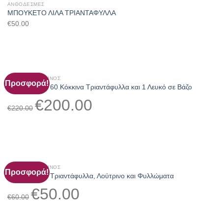
ΑΝΘΟΔΈΣΜΕΣ
ΜΠΟΥΚΕΤΟ ΛΙΛΑ ΤΡΙΑΝΤΑΦΥΛΛΑ
€
50.00
'ΑΓΙΟΣ ΒΑΛΕΝΤΊΝΟΣ
Προσφορά!
Μπουκέτο με 60 Κόκκινα Τριαντάφυλλα και 1 Λευκό σε Βάζο
Original
Η
€
200.00
price
τρέχουσα
€
220.00
was:
τιμή
€220.00.
είναι:
€200.00.
'ΑΓΙΟΣ ΒΑΛΕΝΤΊΝΟΣ
Προσφορά!
Μπουκέτο με Τριαντάφυλλα, Λούτρινο και Φυλλώματα
Original
Η
€
50.00
price
τρέχουσα
€
60.00
was:
τιμή
€60.00.
είναι: