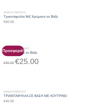
ΑΝΘΟΣΥΝΘΈΣΕΙΣ
Τριαντάφυλλα Μιξ Χρώματα σε Βάζο
€
60.00
'ΑΓΙΟΣ ΒΑΛΕΝΤΊΝΟΣ
Προσφορά!
Τριαντάφυλλα σε Βάζο
Original
Η
€
25.00
price
τρέχουσα
€
30.00
was:
τιμή
€30.00.
είναι:
€25.00.
ΑΝΘΟΣΥΝΘΈΣΕΙΣ
ΤΡΙΑΝΤΑΦΥΛΛΑ ΣΕ ΒΑΣΗ ΜΕ ΛΟΥΤΡΙΝΟ
€
40.00