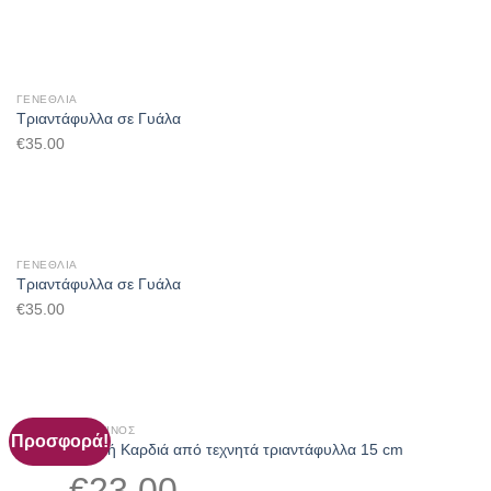
ΓΕΝΈΘΛΙΑ
Τριαντάφυλλα σε Γυάλα
€
35.00
ΓΕΝΈΘΛΙΑ
Τριαντάφυλλα σε Γυάλα
€
35.00
'ΑΓΙΟΣ ΒΑΛΕΝΤΊΝΟΣ
Προσφορά!
Κόκκινη Μικρή Καρδιά από τεχνητά τριαντάφυλλα 15 cm
Original
Η
€
23.00