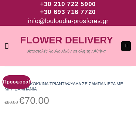
+30 210 722 5900
Μετάβαση
+30 693 716 7720
στο
περιεχόμενο
info@louloudia-prosfores.gr
FLOWER DELIVERY
Αποστολές λουλουδιών σε όλη την Αθήνα
ΓΕΝΈΘΛΙΑ
Προσφορά!
ΜΠΟΥΚΕΤΟ ΚΟΚΚΙΝΑ ΤΡΙΑΝΤΑΦΥΛΛΑ ΣΕ ΣΑΜΠΑΝΙΕΡΑ ΜΕ
ΜΙΝΙ ΣΑΜΠΑΝΙΑ
Original
Η
€
70.00
price
τρέχουσα
€
80.00
was:
τιμή
€80.00.
είναι:
€70.00.