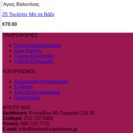
'Αγιος Βαλεντίνος
25 Τουλίπες Mix σε Βάζο
€
70.00
ΠΛΗΡΟΦΟΡΙΕΣ
Προσωπικά Δεδομένα
Όροι Χρήσης
Τρόποι Αποστολής
Τρόποι Πληρωμής
ΛΟΓΑΡΙΑΣΜΟΣ
Δημιουργία Λογαριασμού
Σύνδεση
Στοιχεία Λογαριασμού
Παραγγελίες
ΒΡΕΙΤΕ ΜΑΣ
Διεύθυνση:
Ευτυχίδου 49, Παγκράτι 116 34
Σταθερό:
210 722 5900
Κινητό:
693 716 7720
E-mail:
info@louloudia-prosfores.gr