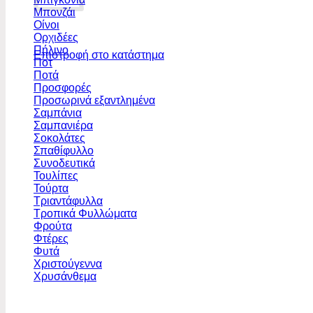
Μπονζάι
Οίνοι
Ορχιδέες
Πήλινο
Επιστροφή στο κατάστημα
Ποτ
Ποτά
Προσφορές
Προσωρινά εξαντλημένα
Σαμπάνια
Σαμπανιέρα
Σοκολάτες
Σπαθίφυλλο
Συνοδευτικά
Τουλίπες
Τούρτα
Τριαντάφυλλα
Τροπικά Φυλλώματα
Φρούτα
Φτέρες
Φυτά
Χριστούγεννα
Χρυσάνθεμα